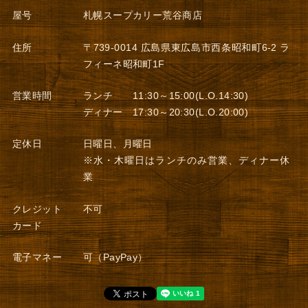
屋号
札幌スープカリー荒谷商店
住所
〒739-0014 広島県東広島市西条昭和町6-2 ラ
フィーネ昭和町1F
営業時間
ランチ 11:30～15:00(L.O.14:30)
ディナー 17:30～20:30(L.O.20:00)
定休日
日曜日、月曜日
※水・木曜日はランチのみ営業、ディナー休
業
クレジット
不可
カード
電子マネー
可（PayPay）